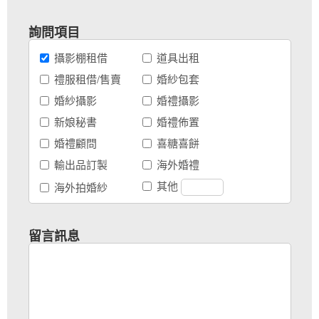
詢問項目
攝影棚租借
道具出租
禮服租借/售賣
婚紗包套
婚紗攝影
婚禮攝影
新娘秘書
婚禮佈置
婚禮顧問
喜糖喜餅
輸出品訂製
海外婚禮
其他
海外拍婚紗
留言訊息