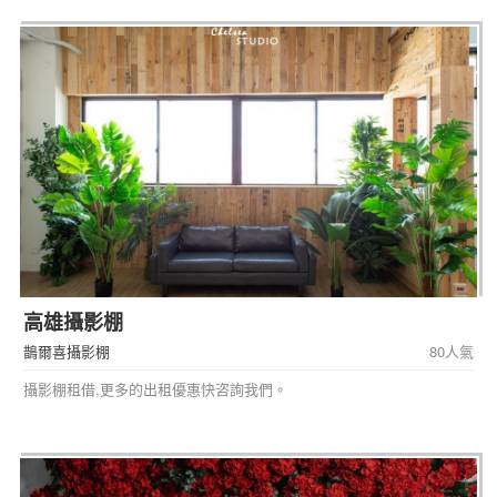
高雄攝影棚
鵲爾喜攝影棚
80人氣
攝影棚租借,更多的出租優惠快咨詢我們。