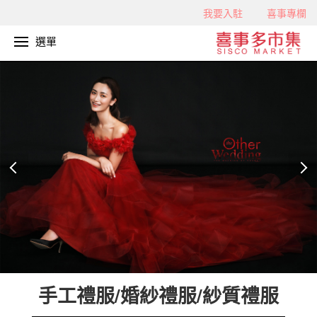
我要入駐
喜事專欄
選單
手工禮服/婚紗禮服/紗質禮服