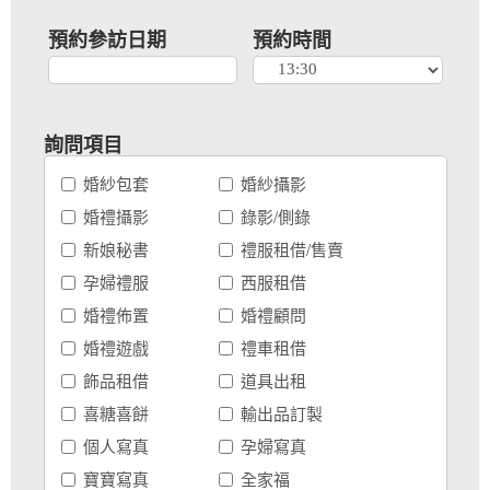
預約參訪日期
預約時間
詢問項目
婚紗包套
婚紗攝影
婚禮攝影
錄影/側錄
新娘秘書
禮服租借/售賣
孕婦禮服
西服租借
婚禮佈置
婚禮顧問
婚禮遊戲
禮車租借
飾品租借
道具出租
喜糖喜餅
輸出品訂製
個人寫真
孕婦寫真
寶寶寫真
全家福