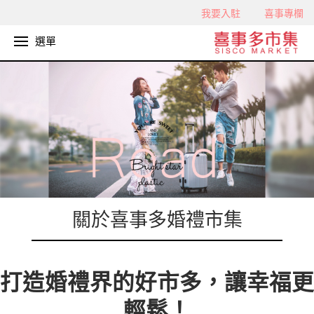
我要入駐
喜事專欄
選單
關於喜事多婚禮市集
打造婚禮界的好市多，讓幸福更
輕鬆！