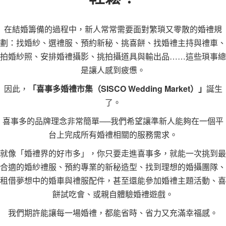
在結婚籌備的過程中，新人常常需要面對繁瑣又零散的婚禮規
劃：找婚紗、選禮服、預約新秘、挑喜餅、找婚禮主持與禮車、
拍婚紗照、安排婚禮攝影、挑拍攝道具與輸出品……這些瑣事總
是讓人感到疲憊。
因此，
「喜事多婚禮市集（SISCO Wedding Market）」
誕生
了。
喜事多的品牌理念非常簡單──我們希望讓準新人能夠在一個平
台上完成所有婚禮相關的服務需求。
就像「婚禮界的好市多」，你只要走進喜事多，就能一次挑到最
合適的婚紗禮服、預約專業的新秘造型、找到理想的婚攝團隊、
租借夢想中的婚車與禮服配件，甚至還能參加婚禮主題活動、喜
餅試吃會、或親自體驗婚禮遊戲。
我們期許能讓每一場婚禮，都能省時、省力又充滿幸福感。