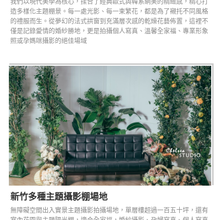
我們以現代美學為核心，揉合了經典歐式與韓系網美的精緻感，精心打
造多樣化主題棚景。每一處光影、每一束繁花，都是為了襯托不同風格
的禮服而生。從夢幻的法式拱窗到充滿層次感的乾燥花藝佈置，這裡不
僅是記錄愛情的婚紗勝地，更是拍攝個人寫真、溫馨全家福、專業形象
照或孕媽咪攝影的絕佳場域
新竹多種主題攝影棚場地
無障礙空間出入實景主題攝影拍攝場地，單層樓超過一百五十坪，還有
室內花園與主題陽光棚，適合全家福，婚紗攝影、孕婦寫真、個人寫真