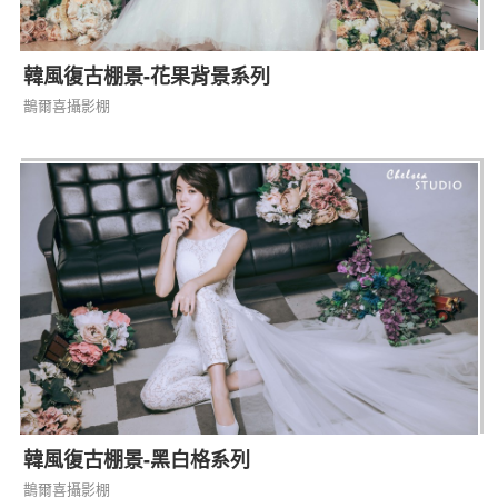
韓風復古棚景-花果背景系列
鵲爾喜攝影棚
韓風復古棚景-黑白格系列
鵲爾喜攝影棚