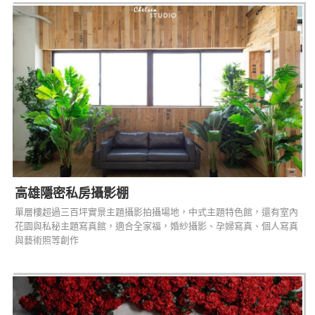
高雄隱密私房攝影棚
單層樓超過三百坪實景主題攝影拍攝場地，中式主題特色館，還有室內
花園與私秘主題寫真館，適合全家福，婚紗攝影、孕婦寫真、個人寫真
與藝術照等創作