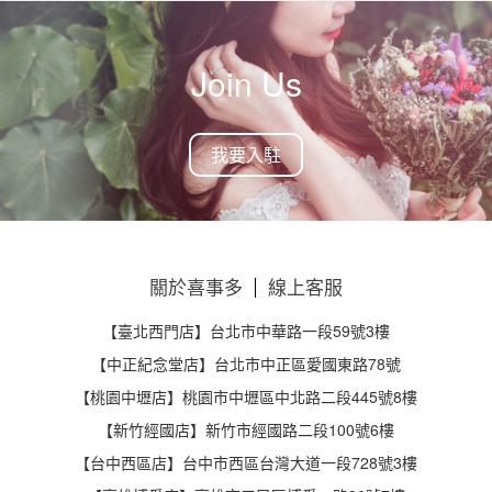
Join Us
我要入駐
關於喜事多
線上客服
【臺北西門店】台北市中華路一段59號3樓
【中正紀念堂店】台北市中正區愛國東路78號
【桃園中壢店】桃園市中壢區中北路二段445號8樓
【新竹經國店】新竹市經國路二段100號6樓
【台中西區店】台中市西區台灣大道一段728號3樓