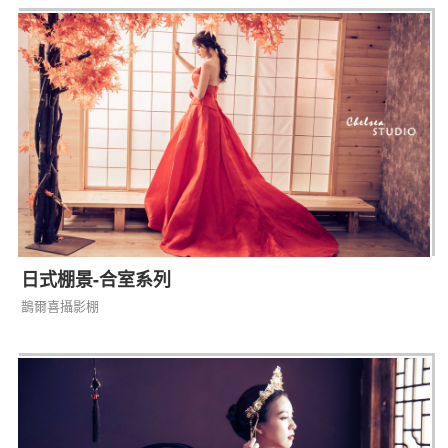
日式棚景-合室系列
鵲爾喜攝影棚