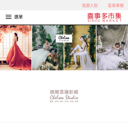
我要入駐
喜事專欄
選單