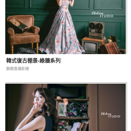
韓式復古棚景-綠牆系列
鵲爾喜攝影棚