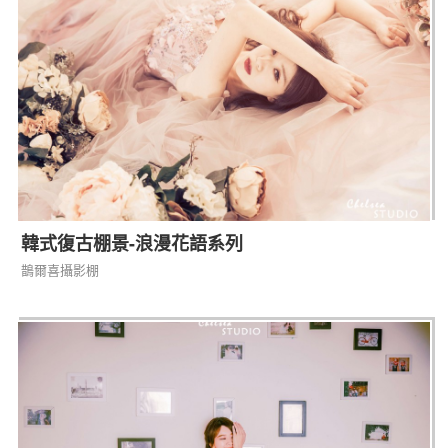
韓式復古棚景-浪漫花語系列
鵲爾喜攝影棚