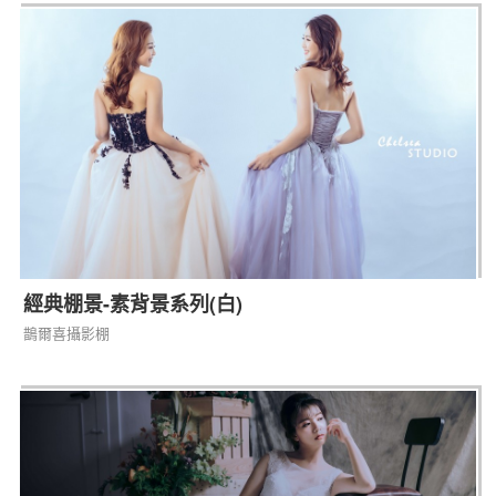
經典棚景-素背景系列(白)
鵲爾喜攝影棚