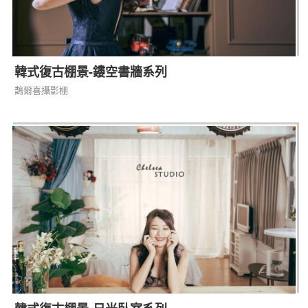
韓式復古棚景-鏤空書牆系列
鵲爾喜攝影棚