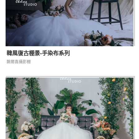
韓風復古棚景-手染布系列
鵲爾喜攝影棚