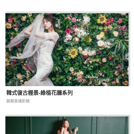
韓式復古棚景-綠植花牆系列
鵲爾喜攝影棚