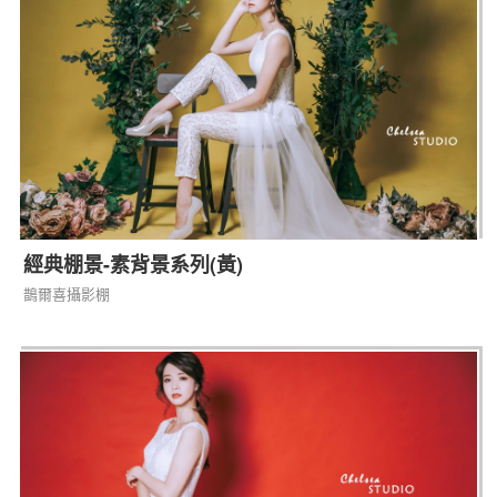
經典棚景-素背景系列(黃)
鵲爾喜攝影棚