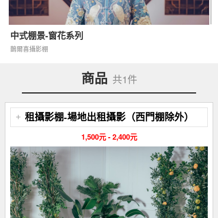
中式棚景-窗花系列
鵲爾喜攝影棚
商品
共1件
租攝影棚-場地出租攝影（西門棚除外）
1,500元 - 2,400元