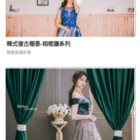
韓式復古棚景-相框牆系列
鵲爾喜攝影棚