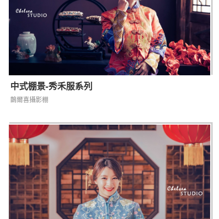
中式棚景-秀禾服系列
鵲爾喜攝影棚