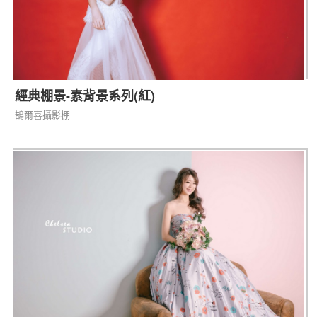
經典棚景-素背景系列(紅)
鵲爾喜攝影棚