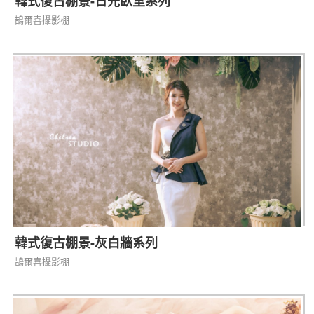
韓式復古棚景-日光臥室系列
鵲爾喜攝影棚
韓式復古棚景-灰白牆系列
鵲爾喜攝影棚