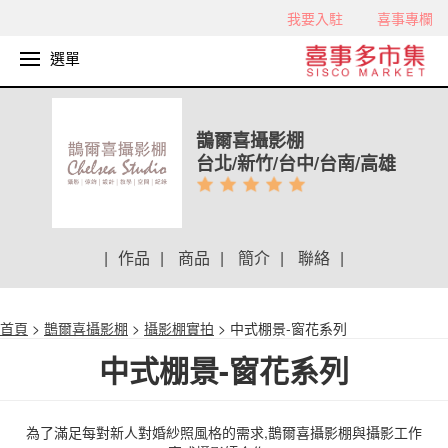
我要入駐
喜事專欄
選單
鵲爾喜攝影棚
台北/新竹/台中/台南/高雄
|
作品
|
商品
|
簡介
|
聯絡
|
首頁
>
鵲爾喜攝影棚
>
攝影棚實拍
> 中式棚景-窗花系列
中式棚景-窗花系列
為了滿足每對新人對婚紗照風格的需求,鵲爾喜攝影棚與攝影工作