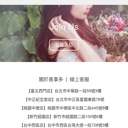
Join Us
我要入駐
關於喜事多
線上客服
【臺北西門店】台北市中華路一段59號3樓
【中正紀念堂店】台北市中正區愛國東路78號
【桃園中壢店】桃園市中壢區中北路二段445號8樓
【新竹經國店】新竹市經國路二段100號6樓
【台中西區店】台中市西區台灣大道一段728號3樓