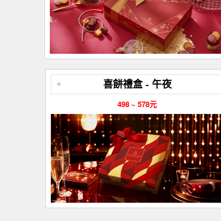
喜餅禮盒 - 午夜
498 ~ 578元