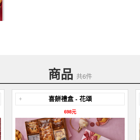
商品
共6件
喜餅禮盒 - 花頌
698元