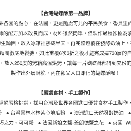
【台灣蝴蝶酥第一品牌】
洲各國的點心，在法國，更是隨處可見的平民美食。香貝里
ermé大師的配方加以改良而成，材料雖然簡單，但製作過程卻極
的生麵團，放入冰箱裡熟成半天，再完整包覆在發酵奶油上。
麵團徹底地鬆弛，如此重覆6次3折之後才能完成這730層的
，放入250度的烤箱高溫烘烤，讓每一片蝴蝶酥都得到充份
製作出外層酥脆，內在卻又入口即化的蝴蝶酥喔！
【嚴選食材、手工製作】
經過嚴格挑選，採用台灣及世界各國進口優質食材手工製作
粉
● 台灣雲林水林紫心地瓜粉
● 澳洲進口天然發酵奶油
rry巧克力、可可粉
● 法國新娘之鹽-蓋朗德鹽之花
● 英國T