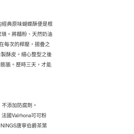
的經典原味蝴蝶酥便是根
為繁瑣。將麵粉、天然奶油
在每次的桿壓，摺疊之
自製酥皮。細心整型之後
的膨脹。歷時三天，才能
，不添加防腐劑。
● 法國Valrhona可可粉
WININGS唐寧伯爵茶葉