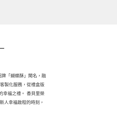
招牌「蝴蝶酥」聞名，融
度客製化服務，從禮盒版
的幸福之禮。 香貝里榮
數新人幸福啟程的時刻，