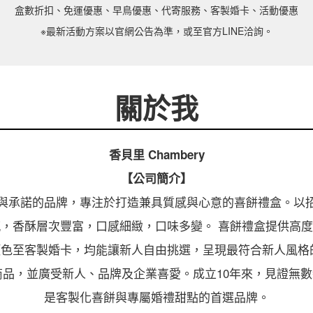
盒數折扣、免運優惠、早鳥優惠、代寄服務、客製婚卡、活動優惠
※最新活動方案以官網公告為準，或至官方LINE洽詢。
關於我
香貝里 Chambery
【公司簡介】
與承諾的品牌，專注於打造兼具質感與心意的喜餅禮盒。以
，香酥層次豐富，口感細緻，口味多變。 喜餅禮盒提供高
色至客製婚卡，均能讓新人自由挑選，呈現最符合新人風格
色商品，並廣受新人、品牌及企業喜愛。成立10年來，見證無
是客製化喜餅與專屬婚禮甜點的首選品牌。