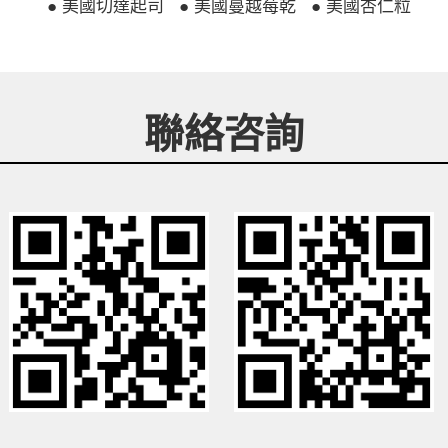
● 美國切達起司
● 美國蔓越莓乾
● 美國杏仁粒
聯絡咨詢