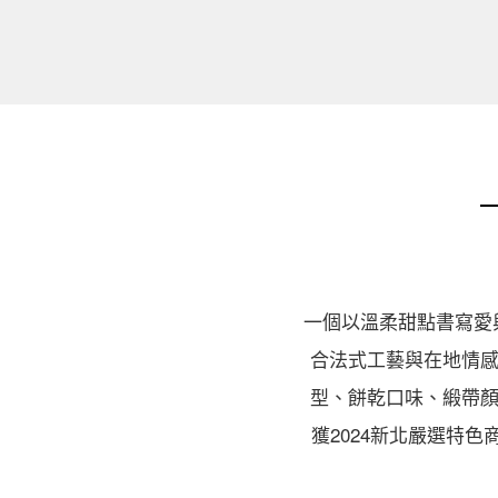
一個以溫柔甜點書寫愛
合法式工藝與在地情感
型、餅乾口味、緞帶顏
獲2024新北嚴選特