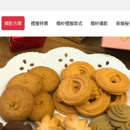
攝影方案
禮服特賣
婚紗禮服款式
婚紗攝影
新娘秘