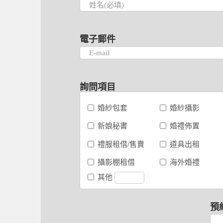
電子郵件
詢問項目
婚紗包套
婚紗攝影
新娘秘書
婚禮佈置
禮服租借/售賣
道具出租
攝影棚租借
海外婚禮
其他
預