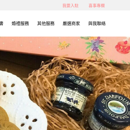
我要入駐
喜事專欄
書
婚禮服務
其他服務
嚴選商家
與我聯絡