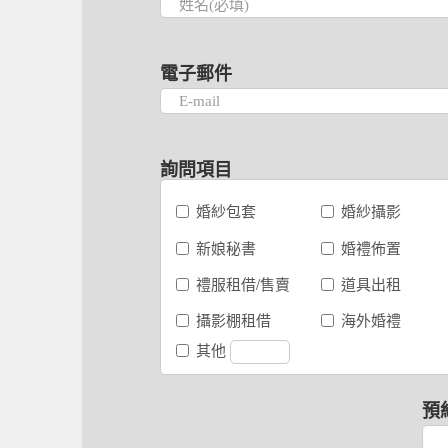
電子郵件
詢問項目
婚紗包套
婚紗攝影
新娘秘書
婚禮佈置
禮服租借/售賣
道具出租
攝影棚租借
海外婚禮
其他
預