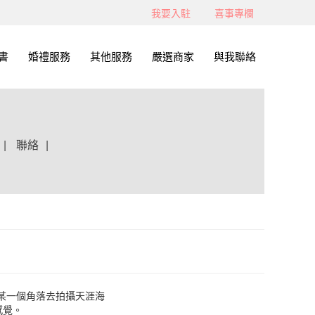
我要入駐
喜事專欄
書
婚禮服務
其他服務
嚴選商家
與我聯絡
|
聯絡
|
某一個角落去拍攝天涯海
感覺。