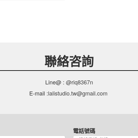
聯絡咨詢
Line@ :
@riq8367n
E-mail :
lalistudio.tw@gmail.com
電話號碼