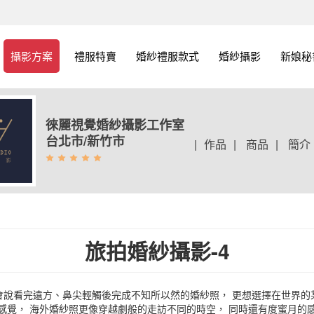
攝影方案
禮服特賣
婚紗禮服款式
婚紗攝影
新娘秘
徠麗視覺婚紗攝影工作室
台北市/新竹市
|
作品
|
商品
|
簡介
旅拍婚紗攝影-4
會說看完遠方、鼻尖輕觸後完成不知所以然的婚紗照， 更想選擇在世界的
感覺， 海外婚紗照更像穿越劇般的走訪不同的時空， 同時還有度蜜月的